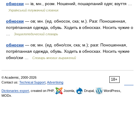
обноски
— ів, мн., розм. Ношений, пошарпаний одяг, взуття …
Український тлумачний словник
обноски
— ов; мн. (ед. обносок, ска; м.). Разг. Поношенная,
потрёпанная одежда, обувь. Ходить в обносках. Носить чужие о
…
Энциклопедический словарь
обноски
— ов; мн. (ед. обно/сок, ска; м.); разг. Поношенная,
потрёпанная одежда, обувь. Ходить в обносках. Носить чужие
обно/ски …
Словарь многих выражений
© Academic, 2000-2026
18+
Contact us:
Technical Support
,
Advertising
Dictionaries export
, created on PHP,
Joomla,
Drupal,
WordPress,
MODx.