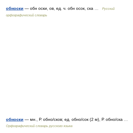
обноски
— обн оски, ов, ед. ч. обн осок, ска …
Русский
орфографический словарь
обноски
— мн., Р. обно/сков; ед. обно/сок (2 м), Р. обно/ска …
Орфографический словарь русского языка