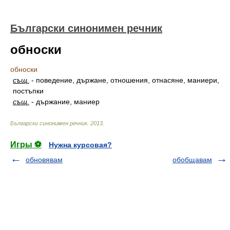
Български синонимен речник
обноски
обноски
същ.
-
поведение, държане, отношения, отнасяне, маниери,
постъпки
същ.
-
държание, маниер
Български синонимен речник
.
2013
.
Игры ⚽
Нужна курсовая?
обновявам
обобщавам